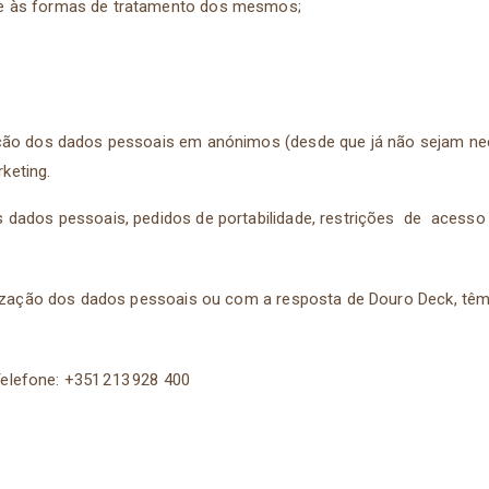
s e às formas de tratamento dos mesmos;
mação dos dados pessoais em anónimos (desde que já não sejam nec
rketing.
os dados pessoais, pedidos de portabilidade, restrições de ac
ilização dos dados pessoais ou com a resposta de Douro Deck, tê
 Telefone: +351 213 928 400