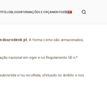
TFÓLIO
BLOG
INFORMAÇÕES E ORÇAMENTOS
.dourodeck.pt
.
A forma como são armazenados,
slação nacional em vigor e no Regulamento UE n.º
submetida e/ou recolhida, efetuado no âmbito e nos