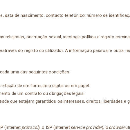
 data de nascimento, contacto telefónico, número de identificaçã
religiosas, orientação sexual, ideologia política e registo crimina
e
através do registo do utilizador. A informação pessoal e outra r
ficada uma das seguintes condições:
eitação de um formulário digital ou em papel;
ento de um contrato ou obrigações legais;
esde que estejam garantidos os interesses, direitos, liberdades e 
P (internet
protocol
), o ISP (internet
service provider
), o
browser
ut